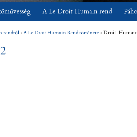
kőművesség
A Le Droit Humain rend
Páho
n rendről
»
A Le Droit Humain Rend története
»
Droit-Humai
2