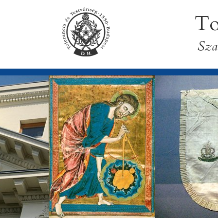
To
Sza