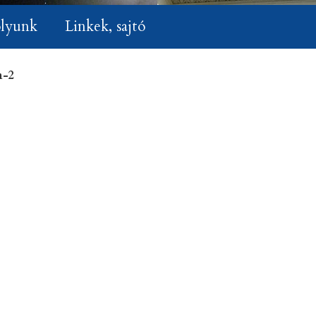
lyunk
Linkek, sajtó
n-2