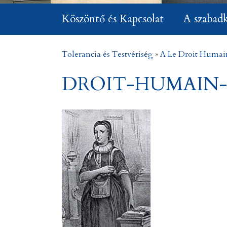
Köszöntő és Kapcsolat
A szabad
Tolerancia és Testvériség
»
A Le Droit Humai
DROIT-HUMAIN-