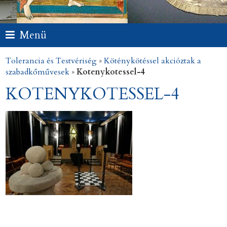
Menü
Tolerancia és Testvériség
»
Köténykötéssel akcióztak a
szabadkőművesek
»
Kotenykotessel-4
KOTENYKOTESSEL-4