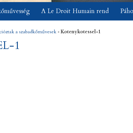
kőművesség
A Le Droit Humain rend
Páho
cióztak a szabadkőművesek
»
Kotenykotessel-1
L-1