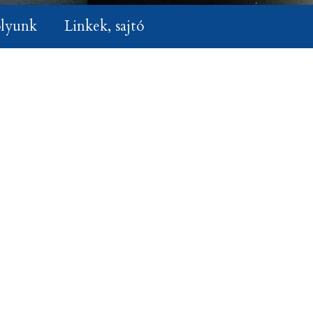
lyunk
Linkek, sajtó