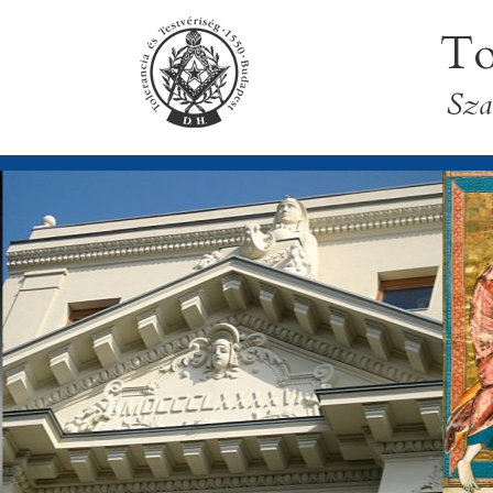
To
Sza