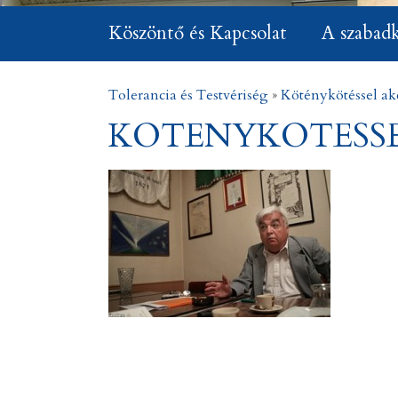
Köszöntő és Kapcsolat
A szabad
Tolerancia és Testvériség
»
Köténykötéssel ak
KOTENYKOTESSE