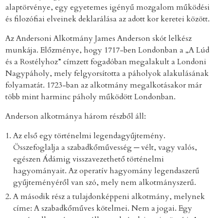
alaptörvénye, egy egyetemes igényű mozgalom működési
és filozófiai elveinek deklarálása az adott kor keretei között.
Az Andersoni Alkotmány James Anderson skót lelkész
munkája. Előzménye, hogy 1717-ben Londonban a „A Lúd
és a Rostélyhoz” címzett fogadóban megalakult a Londoni
Nagypáholy, mely felgyorsította a páholyok alakulásának
folyamatát. 1723-ban az alkotmány megalkotásakor már
több mint harminc páholy működött Londonban.
Anderson alkotmánya három részből áll:
Az első egy történelmi legendagyűjtemény.
Összefoglalja a szabadkőművesség ─ vélt, vagy valós,
egészen Ádámig visszavezethető történelmi
hagyományait. Az operatív hagyomány legendaszerű
gyűjteményéről van szó, mely nem alkotmányszerű.
A második rész a tulajdonképpeni alkotmány, melynek
címe: A szabadkőműves kötelmei. Nem a jogai. Egy