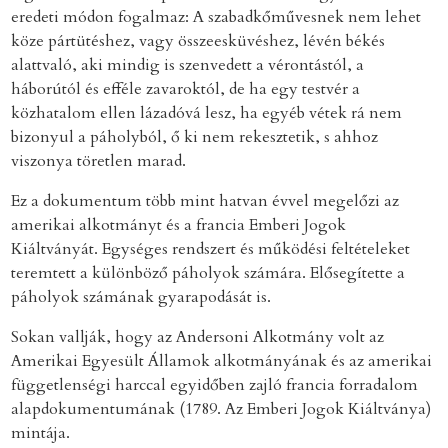
eredeti módon fogalmaz: A szabadkőművesnek nem lehet
köze pártütéshez, vagy összeesküvéshez, lévén békés
alattvaló, aki mindig is szenvedett a vérontástól, a
háborútól és efféle zavaroktól, de ha egy testvér a
közhatalom ellen lázadóvá lesz, ha egyéb vétek rá nem
bizonyul a páholyból, ő ki nem rekesztetik, s ahhoz
viszonya töretlen marad.
Ez a dokumentum több mint hatvan évvel megelőzi az
amerikai alkotmányt és a francia Emberi Jogok
Kiáltványát. Egységes rendszert és működési feltételeket
teremtett a különböző páholyok számára. Elősegítette a
páholyok számának gyarapodását is.
Sokan vallják, hogy az Andersoni Alkotmány volt az
Amerikai Egyesült Államok alkotmányának és az amerikai
függetlenségi harccal egyidőben zajló francia forradalom
alapdokumentumának (1789. Az Emberi Jogok Kiáltványa)
mintája.