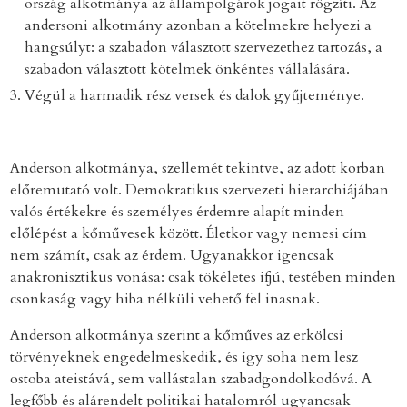
ország alkotmánya az állampolgárok jogait rögzíti. Az
andersoni alkotmány azonban a kötelmekre helyezi a
hangsúlyt: a szabadon választott szervezethez tartozás, a
szabadon választott kötelmek önkéntes vállalására.
Végül a harmadik rész versek és dalok gyűjteménye.
Anderson alkotmánya, szellemét tekintve, az adott korban
előremutató volt. Demokratikus szervezeti hierarchiájában
valós értékekre és személyes érdemre alapít minden
előlépést a kőművesek között. Életkor vagy nemesi cím
nem számít, csak az érdem. Ugyanakkor igencsak
anakronisztikus vonása: csak tökéletes ifjú, testében minden
csonkaság vagy hiba nélküli vehető fel inasnak.
Anderson alkotmánya szerint a kőműves az erkölcsi
törvényeknek engedelmeskedik, és így soha nem lesz
ostoba ateistává, sem vallástalan szabadgondolkodóvá. A
legfőbb és alárendelt politikai hatalomról ugyancsak