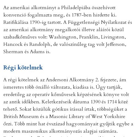
Az amerikai alkotmányt a Philadelpiába összehívott
konvenció fogalmazta meg, és 1787-ben hirdette ki.
Ratifikálása 1790-ig tartott. A Függetlenségi Nyilatkozat és
az amerikai alkotmány megalkotói illetve aláírói közül
szabadkőműves volt: Washington, Franklin, Livingston,
Hancock és Randolph, de valószínűleg tag volt Jefferson,
Sherman és Adams is.
Régi kötelmek
A régi kötelmek az Andersoni Alkotmány 2. fejezete, ám
ismeretes több önálló változata, kiadása is. Úgy tartják,
eredetileg az operatív kőművesek képzésének könyve volt
az antik időkben. Keletkezéseik dátuma 1390 és 1714 közé
tehető. Sokat közülük gótikus írással írtak, többségüket a
British Museum és a Masonic Library of West Yorkshire
őrzi. Több mint hat évszázad hagyományait gyűjtik egybe a
modern maszonikus alkotmányozás alapjai számára.