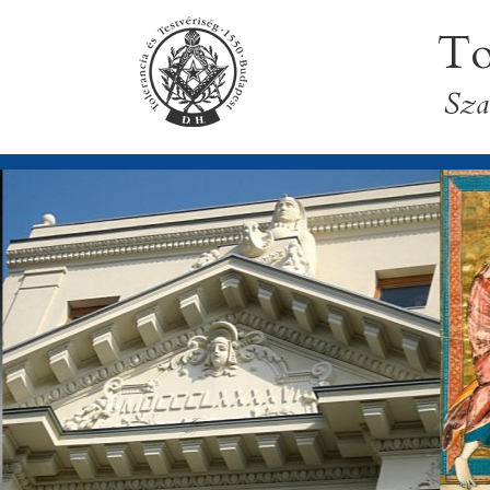
To
Sza