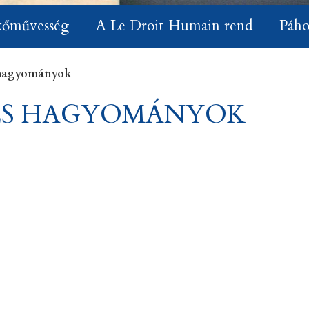
kőművesség
A Le Droit Humain rend
Páho
 hagyományok
ES HAGYOMÁNYOK