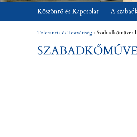
Köszöntő és Kapcsolat
A szabad
Tolerancia és Testvériség
»
Szabadkőműves
SZABADKŐMŰV