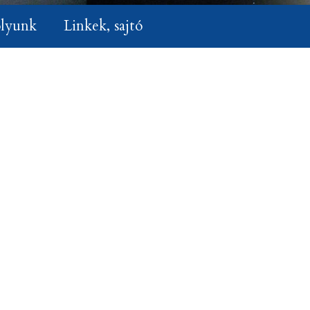
lyunk
Linkek, sajtó