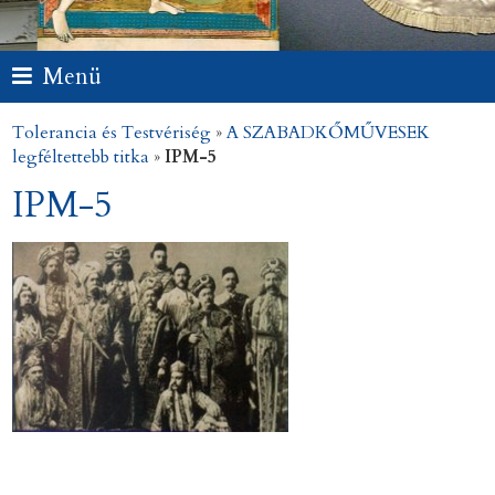
Menü
Tolerancia és Testvériség
»
A SZABADKŐMŰVESEK
legféltettebb titka
»
IPM-5
IPM-5